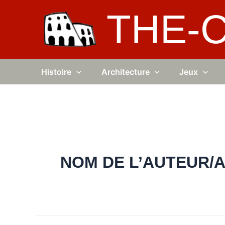
Aller
THE-
au
contenu
Histoire
Architecture
Jeux
NOM DE L’AUTEUR/