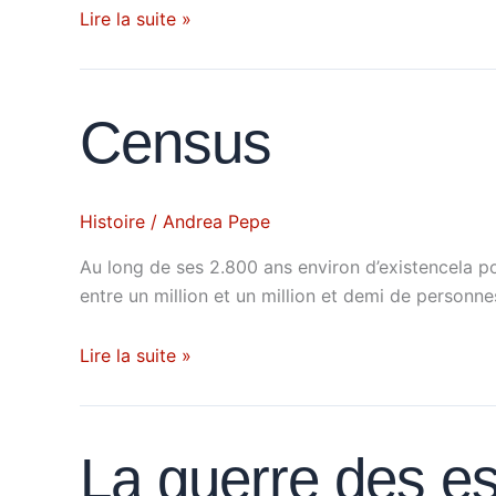
Lire la suite »
Census
Census
Histoire
/
Andrea Pepe
Au long de ses 2.800 ans environ d’existencela po
entre un million et un million et demi de personn
Lire la suite »
La
La guerre des e
guerre