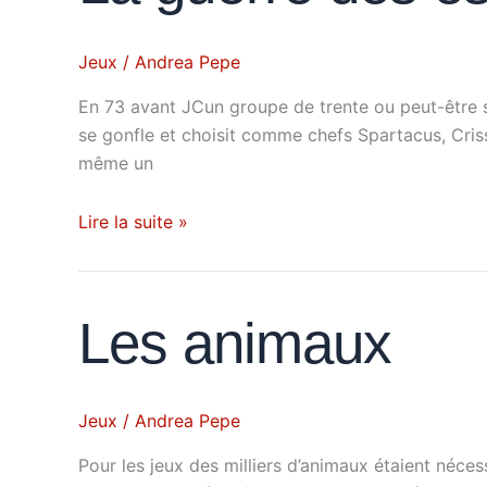
des
esclaves
Jeux
/
Andrea Pepe
En 73 avant JCun groupe de trente ou peut-être so
se gonfle et choisit comme chefs Spartacus, Criss
même un
Lire la suite »
Les
Les animaux
animaux
Jeux
/
Andrea Pepe
Pour les jeux des milliers d’animaux étaient néce