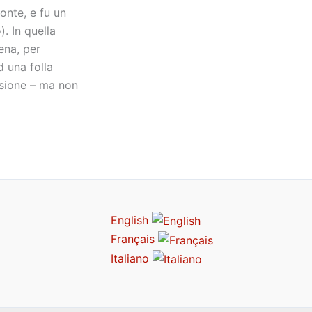
onte, e fu un
. In quella
ena, per
d una folla
asione – ma non
English
Français
Italiano