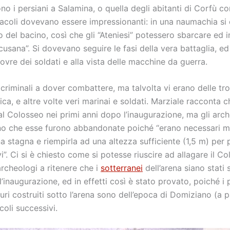
o i persiani a Salamina, o quella degli abitanti di Corfù con
tacoli dovevano essere impressionanti: in una naumachia si 
o del bacino, così che gli “Ateniesi” potessero sbarcare ed 
cusana”. Si dovevano seguire le fasi della vera battaglia, ed 
ovre dei soldati e alla vista delle macchine da guerra.
 criminali a dover combattere, ma talvolta vi erano delle t
ica, e altre volte veri marinai e soldati. Marziale racconta c
l Colosseo nei primi anni dopo l’inaugurazione, ma gli arc
no che esse furono abbandonate poiché “erano necessari mo
na stagna e riempirla ad una altezza sufficiente (1,5 m) per 
i”. Ci si è chiesto come si potesse riuscire ad allagare il Co
rcheologi a ritenere che i
sotterranei
dell’arena siano stati 
’inaugurazione, ed in effetti così è stato provato, poiché i p
uri costruiti sotto l’arena sono dell’epoca di Domiziano (a 
coli successivi.