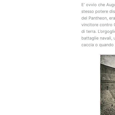
E’ ovvio che Augu
stesso potere dis
del Pantheon, era 
vincitore contro 
di terra. L’orgogl
battaglie navali
caccia o quando v