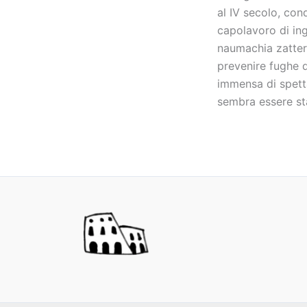
al IV secolo, con
capolavoro di ing
naumachia zattere
prevenire fughe d
immensa di spetta
sembra essere sta