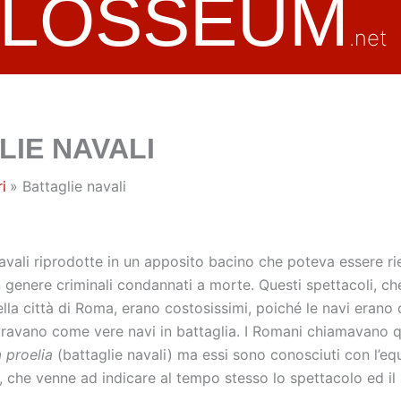
OLOSSEUM
.net
LIE NAVALI
i
Battaglie navali
avali riprodotte in un apposito bacino che poteva essere r
in genere criminali condannati a morte. Questi spettacoli, c
ella città di Roma, erano costosissimi, poiché le navi erano 
vravano come vere navi in battaglia. I Romani chiamavano q
a proelia
(battaglie navali) ma essi sono conosciuti con l’eq
che venne ad indicare al tempo stesso lo spettacolo ed il 