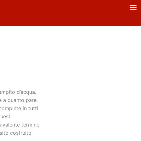
iempito d’acqua.
he a quanto pare
complete in tutti
uesti
uivalente termine
sito costruito