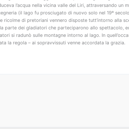
duceva l’acqua nella vicina valle del Liri, attraversando un m
egneria (il lago fu prosciugato di nuovo solo nel 19º secolo)
 ricolme di pretoriani vennero disposte tutt’intorno alla sc
a parte dei gladiatori che parteciparono allo spettacolo, e
tori si radunò sulle montagne intorno al lago. In quell’occ
ta la regola – ai sopravvissuti venne accordata la grazia.