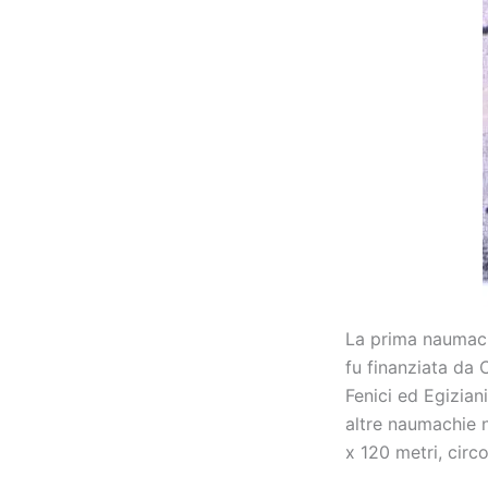
La prima naumach
fu finanziata da C
Fenici ed Egizian
altre naumachie 
x 120 metri, circ