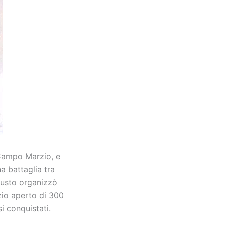
Campo Marzio, e
na battaglia tra
gusto organizzò
io aperto di 300
i conquistati.