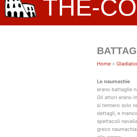
THE-C
BATTAG
Home
Gladiator
Le naumachie
erano battaglie n
Gli attori erano 
si tennero solo n
dettagli, e mano
spettacoli
navali
greco naumachia, 