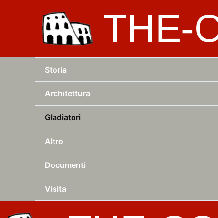
Vai
THE-
al
contenuto
Storia
Architettura
Gladiatori
Altro
Documenti
Visita