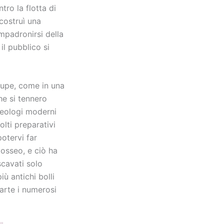
tro la flotta di
costruì una
impadronirsi della
il pubblico si
roupe, come in una
he si tennero
heologi moderni
lti preparativi
potervi far
losseo, e ciò ha
scavati solo
iù antichi bolli
parte i numerosi