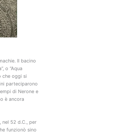
achie. Il bacino
a”, o “Aqua
o che oggi si
ini parteciparono
 tempi di Nerone e
so è ancora
 nel 52 d.C., per
che funzionò sino