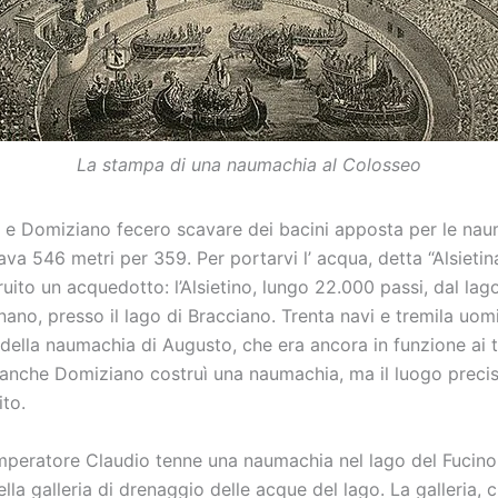
La stampa di una naumachia al Colosseo
e Domiziano fecero scavare dei bacini apposta per le naum
va 546 metri per 359. Per portarvi l’ acqua, detta “Alsietin
ruito un acquedotto: l’Alsietino, lungo 22.000 passi, dal lag
ano, presso il lago di Bracciano. Trenta navi e tremila uom
 della naumachia di Augusto, che era ancora in funzione ai
i, anche Domiziano costruì una naumachia, ma il luogo preci
ito.
mperatore Claudio tenne una naumachia nel lago del Fucino,
ella galleria di drenaggio delle acque del lago. La galleria, 