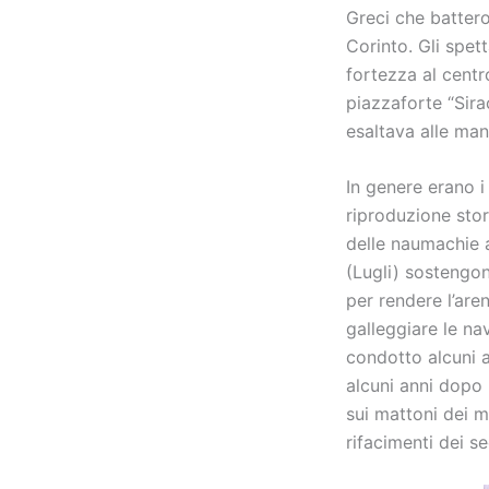
Greci che batteron
Corinto. Gli spet
fortezza al centr
piazzaforte “Sira
esaltava alle man
In genere erano i
riproduzione stor
delle naumachie a
(Lugli) sostengo
per rendere l’are
galleggiare le nav
condotto alcuni a
alcuni anni dopo l
sui mattoni dei m
rifacimenti dei se