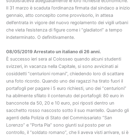
soddisfaceva adeguatamente le loro richieste economiche.
Il 31 marzo è scaduta l’ordinanza firmata dal sindaco a inizio
gennaio, atto concepito come provvisorio, in attesa
dell’entrata in vigore del nuovo regolamento dei vigili urbani
che vieta l’esistenza di figure come i “gladiatori” a tempo
indeterminato. O definitivamente.
08/05/2019 Arrestato un italiano di 26 anni.
È successo ieri sera al Colosseo quando alcuni studenti
svizzeri, in vacanza nella Capitale, si sono avvicinati ai
cosiddetti “centurioni romani”, chiedendo loro di scattare
una foto ricordo. Quando uno dei ragazzi ha tirato fuori il
portafogli per pagare i 5 euro richiesti, uno dei “centurioni”
ha abilmente sfilato il contenuto del portafogli: 80 euro in
banconote da 50, 20 e 10 euro, poi riposti dentro un
sacchetto rosso nascosto sotto il suo mantello. Quando gli
agenti della Polizia di Stato del Commissariato “San
Lorenzo” e “Porta Pia” sono giunti sul posto per un
controllo, il “soldato romano”, che li aveva visti arrivare, si è