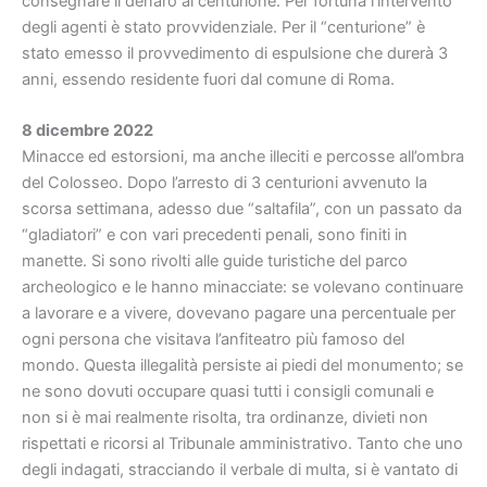
consegnare il denaro al centurione. Per fortuna l’intervento
degli agenti è stato provvidenziale. Per il “centurione” è
stato emesso il provvedimento di espulsione che durerà 3
anni, essendo residente fuori dal comune di Roma.
8 dicembre 2022
Minacce ed estorsioni, ma anche illeciti e percosse all’ombra
del Colosseo. Dopo l’arresto di 3 centurioni avvenuto la
scorsa settimana, adesso due “saltafila”, con un passato da
“gladiatori” e con vari precedenti penali, sono finiti in
manette. Si sono rivolti alle guide turistiche del parco
archeologico e le hanno minacciate: se volevano continuare
a lavorare e a vivere, dovevano pagare una percentuale per
ogni persona che visitava l’anfiteatro più famoso del
mondo. Questa illegalità persiste ai piedi del monumento; se
ne sono dovuti occupare quasi tutti i consigli comunali e
non si è mai realmente risolta, tra ordinanze, divieti non
rispettati e ricorsi al Tribunale amministrativo. Tanto che uno
degli indagati, stracciando il verbale di multa, si è vantato di