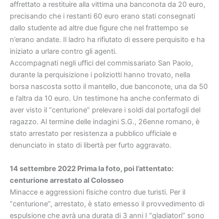
affrettato a restituire alla vittima una banconota da 20 euro,
precisando che i restanti 60 euro erano stati consegnati
dallo studente ad altre due figure che nel frattempo se
n’erano andate. Il ladro ha rifiutato di essere perquisito e ha
iniziato a urlare contro gli agenti.
Accompagnati negli uffici del commissariato San Paolo,
durante la perquisizione i poliziotti hanno trovato, nella
borsa nascosta sotto il mantello, due banconote, una da 50
e l’altra da 10 euro. Un testimone ha anche confermato di
aver visto il “centurione” prelevare i soldi dal portafogli del
ragazzo. Al termine delle indagini S.G., 26enne romano, è
stato arrestato per resistenza a pubblico ufficiale e
denunciato in stato di libertà per furto aggravato.
14 settembre 2022 Prima la foto, poi l’attentato:
centurione arrestato al Colosseo
Minacce e aggressioni fisiche contro due turisti. Per il
“centurione”, arrestato, è stato emesso il provvedimento di
espulsione che avrà una durata di 3 anni I “gladiatori” sono