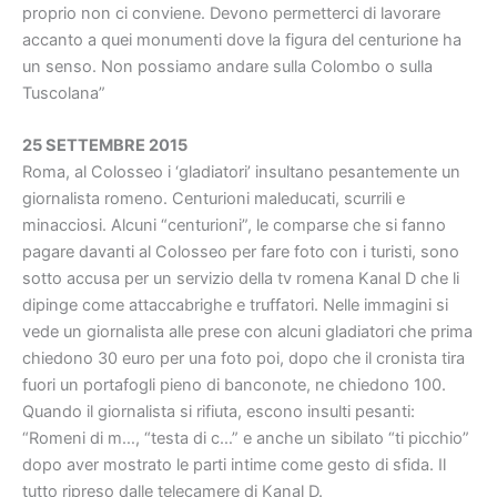
proprio non ci conviene. Devono permetterci di lavorare
accanto a quei monumenti dove la figura del centurione ha
un senso. Non possiamo andare sulla Colombo o sulla
Tuscolana”
25 SETTEMBRE 2015
Roma, al Colosseo i ‘gladiatori’ insultano pesantemente un
giornalista romeno. Centurioni maleducati, scurrili e
minacciosi. Alcuni “centurioni”, le comparse che si fanno
pagare davanti al Colosseo per fare foto con i turisti, sono
sotto accusa per un servizio della tv romena Kanal D che li
dipinge come attaccabrighe e truffatori. Nelle immagini si
vede un giornalista alle prese con alcuni gladiatori che prima
chiedono 30 euro per una foto poi, dopo che il cronista tira
fuori un portafogli pieno di banconote, ne chiedono 100.
Quando il giornalista si rifiuta, escono insulti pesanti:
“Romeni di m…, “testa di c…” e anche un sibilato “ti picchio”
dopo aver mostrato le parti intime come gesto di sfida. Il
tutto ripreso dalle telecamere di Kanal D.