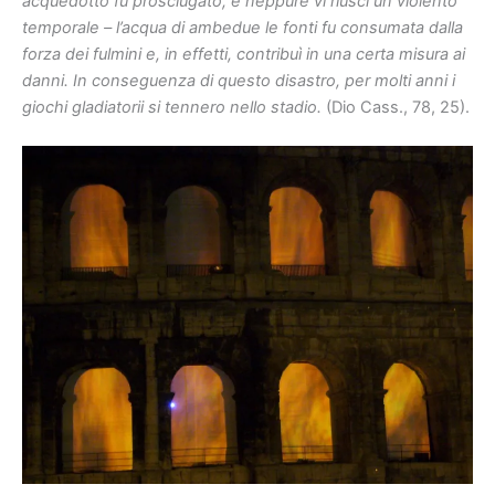
acquedotto fu prosciugato, e neppure vi riuscì un violento
temporale – l’acqua di ambedue le fonti fu consumata dalla
forza dei fulmini e, in effetti, contribuì in una certa misura ai
danni. In conseguenza di questo disastro, per molti anni i
giochi gladiatorii si tennero nello stadio.
(Dio Cass., 78, 25).